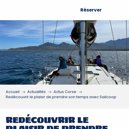
Aller
Réserver
au
contenu
principal
Accueil
Actualités
Actus Corse
Redécouvrir le plaisir de prendre son temps avec Sailcoop
REDÉCOUVRIR LE
PLAISIR DE PRENDRE