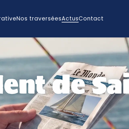
rative
Nos traversées
Actus
Contact
lent de Sa