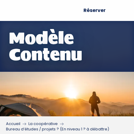
Aller
Réserver
au
contenu
principal
Modèle
Contenu
Accueil
La coopérative
Bureau d’études / projets ? (En niveau 1 ? à débattre)