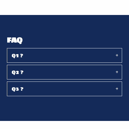
FAQ
Q1 ?
Q2 ?
Q3 ?