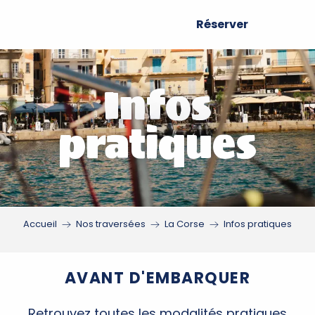
Aller
Réserver
au
contenu
principal
Infos
pratiques
Accueil
Nos traversées
La Corse
Infos pratiques
AVANT D'EMBARQUER
Retrouvez toutes les modalités pratiques